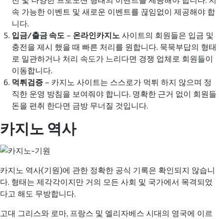
속 가능한 이벤트 및 새로운 이벤트를 끊임없이 제공해야 합
니다.
입금/출금 속도
–
온라인카지노
사이트의 회원들은 입금 및
충전을 제시 했을 때 빠른 처리를 원합니다. 묵묵부답의 형태
로 일관하거나 처리 속도가 느리다면 경쟁 업체로 회원들이
이동합니다.
먹튀검증
– 카지노 사이트는 스스로가 먹튀 하지 않으며 정
직한 운영 방침을 보여줘야 합니다. 명확한 근거 없이 회원들
돈을 편취 한다면 금방 무너질 것입니다.
카지노 역사
카지노 역사(기원)에 관한 정확한 공식 기록은 확인되지 않습니
다. 형태는 제각각이지만 거의 모든 사회 및 국가에서 목격되었
다고 해도 무방합니다.
고대 그리스와 로마, 프랑스 및 엘리자베스 시대의 영국에 이르