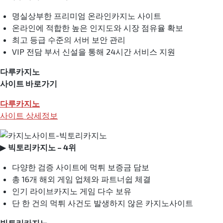
명실상부한 프리미엄 온라인카지노 사이트
온라인에 적합한 높은 인지도와 시장 점유율 확보
최고 등급 수준의 서버 보안 관리
VIP 전담 부서 신설을 통해 24시간 서비스 지원
다루카지노
사이트 바로가기
다루카지노
사이트 상세정보
▶
빅토리카지노 – 4위
다양한 검증 사이트에 먹튀 보증금 담보
총 16개 해외 게임 업체와 파트너쉽 체결
인기 라이브카지노 게임 다수 보유
단 한 건의 먹튀 사건도 발생하지 않은 카지노사이트
빅토리카지노