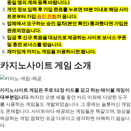
동일 명의 계좌 등록 바랍니다.)
개인 정보 입력 후 가입 완료를 누르면 10분 이내로 해당 사이
트로부터 가입
승인 전화
가 옵니다.
업체에서 요구하는 승인 절차(본인 확인) 통과했다면 가입은
완료되었습니다.
입금 후 신규 회원을 대상으로 제공하는 사이트 보너스 쿠폰
및 충전 보너스를 받습니다.
재미있게 카지노 게임을 이용하시면 됩니다.
카지노사이트 게임 소개
카지노사이트 게임은 주로 52장 카드를 갖고 하는 테이블 게임이
대부분입니다.
하지만 오랜 세월 동안 카드 이외에 다양한 도구
를 사용하는 게임들도 개발되었습니다. 그 중에는 슬롯머신 게임
도 존재합니다. 사이트마다 제공되는 게임들은 똑같으며, 영상을
제공하는 게임 업체만 조금 다르다고 생각하면 이해하기 쉽습니
다.