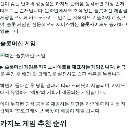
신이 갖는 단어의 상징성은 카지노 단어를 생각하면 가장 먼저
떠오르는 존재입니다. 온라인에서도 조작 없는 슬롯머신 게임을
제공함으로써 카지노사이트 인기는 지속적으로 높아지고 있으
며, 슬롯 게임만 전문적으로 서비스하는
슬롯사이트
도 증가하고
있습니다.
슬롯머신 게임
▶
슬롯머신 게임은 카지노사이트를 대표하는 게임입니다.
현금
을 투입 후 배팅 할 크레딧을 설정하고 스핀 버튼을 누릅니다.
화면이 돌아간 후 당첨 결과에 따라 크레딧이 지급되며, 카지노
에서 유일하게 ‘잭팟’의 기회가 제공되는 게임입니다.
이미 누적된 당첨 금액을 제공하는 잭팟은 기준에 따라 차등 지
급되며 ‘프로그레시브 잭팟’이 배당이 제일 큽니다.
카지노 게임 추천 순위