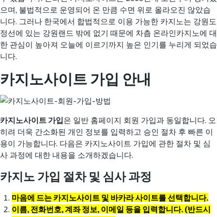
으며, 불법적으로 운영되어 온 만큼 수면 위로 올라오진 않았습
니다. 그러나 한국에서 합법적으로 이용 가능한 카지노는 강원도
정선에 있는 강원랜드 밖에 없기 때문에 차츰 온라인카지노에 대
한 관심이 높아져 오늘에 이르기까지 높은 인기를 누리게 되었습
니다.
카지노사이트 가입 안내
카지노사이트 가입
은 일반 홈페이지 회원 가입과 동일합니다. 오
히려 더욱 간소화된 개인 정보를 입력하고 승인 절차 후 빠른 이
용이 가능합니다. 다음은 카지노사이트 가입에 관한 절차 및 심
사 과정에 대한 내용을 소개하겠습니다.
카지노 가입 절차 및 심사 과정
마음에 드는 카지노사이트 및 바카라 사이트를 선택합니다.
이름, 전화번호, 계좌 정보, 이메일 등을 입력합니다. (반드시