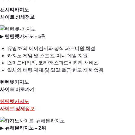
선시티카지노
사이트 상세정보
▶
텐텐벳카지노 – 5위
유명 해외 에이전시와 정식 파트너쉽 체결
카지노 게임 및 스포츠, 미니 게임 지원
스피드바카라, 코리안 스피드바카라 서비스
일체의 배팅 제재 및 일일 출금 한도 제한 없음
텐텐벳카지노
사이트 바로가기
텐텐벳카지노
사이트 상세정보
▶
뉴헤븐카지노 – 2위