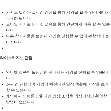
카지노 딜러와 실시간 영상을 통해 게임을 할 수 있어 재미가
극대화 됩니다.
모바일 기기로 인터넷 접속을 통해 간편하게 이용 할 수 있습
니다.
다른 참가자들을 보면서 게임을 진행할 수 있어 관찰력이 높
아집니다.
라이브카지노 단점
인터넷 접속이 불안정한 곳에서는 게임을 진행할 수 없습니
다.
24시간 진행되어 게임에 빠진다면 일상 생활에 지장을 초래
할 수 있습니다.
계속해서 연패를 당한다면 영상 조작을 의심되지만 확인할
방법이 없습니다.