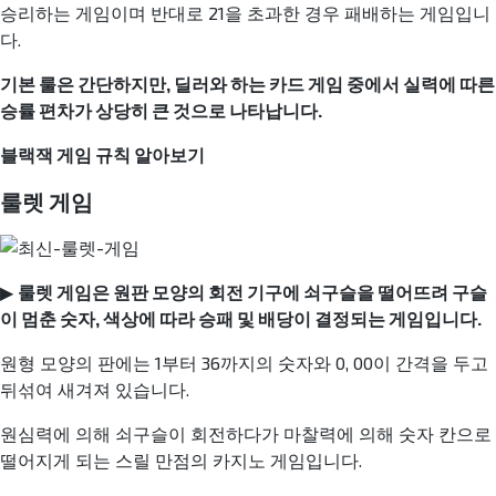
승리하는 게임이며 반대로 21을 초과한 경우 패배하는 게임입니
다.
기본 룰은 간단하지만, 딜러와 하는 카드 게임 중에서 실력에 따른
승률 편차가 상당히 큰 것으로 나타납니다.
블랙잭 게임 규칙 알아보기
룰렛 게임
▶
룰렛 게임은 원판 모양의 회전 기구에 쇠구슬을 떨어뜨려 구슬
이 멈춘 숫자, 색상에 따라 승패 및 배당이 결정되는 게임입니다.
원형 모양의 판에는 1부터 36까지의 숫자와 0, 00이 간격을 두고
뒤섞여 새겨져 있습니다.
원심력에 의해 쇠구슬이 회전하다가 마찰력에 의해 숫자 칸으로
떨어지게 되는 스릴 만점의 카지노 게임입니다.