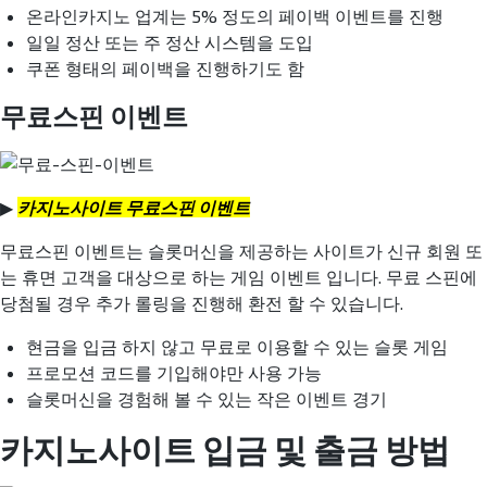
온라인카지노 업계는 5% 정도의 페이백 이벤트를 진행
일일 정산 또는 주 정산 시스템을 도입
쿠폰 형태의 페이백을 진행하기도 함
무료스핀 이벤트
▶
카지노사이트 무료스핀 이벤트
무료스핀 이벤트는 슬롯머신을 제공하는 사이트가 신규 회원 또
는 휴면 고객을 대상으로 하는 게임 이벤트 입니다. 무료 스핀에
당첨될 경우 추가 롤링을 진행해 환전 할 수 있습니다.
현금을 입금 하지 않고 무료로 이용할 수 있는 슬롯 게임
프로모션 코드를 기입해야만 사용 가능
슬롯머신을 경험해 볼 수 있는 작은 이벤트 경기
카지노사이트 입금 및 출금 방법