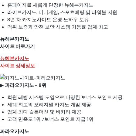
홈페이지를 새롭게 단장한 뉴헤븐카지노
라이브카지노, 미니게임, 스포츠베팅 및 파워볼 지원
8년 차 카지노사이트 운영 노하우 보유
먹튀 보증과 안전 보안 시스템 가동률 업계 최고
뉴헤븐카지노
사이트 바로가기
뉴헤븐카지노
사이트 상세정보
▶
파라오카지노 – 9위
회원 레벨 시스템 도입으로 다양한 보너스 포인트 제공
세계 최고의 오리지널 카지노 게임 제공
업계 최다 슬롯머신 및 바카라 제공
고객 만족도 1위 /보너스 포인트 지급 1위
파라오카지노